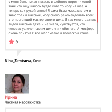
у меня была такая тяжесть в шейного воротниковой
зоне что ощущалось будто кого то ногу на шее. А
теперь как рукой сняло! Я сама была массажистом и
знаю толк в массаже, могу смело рекомендовать всем:
это настоящий мастер своего дела. Я так много разных
видов массажа даже и не знала, чувствуется, что
человек увлечен своим делом и любит его. Атмосфера
очень приятная: все оформлено в греческом стиле,
удобная кушетка, рядом душ. После массажа Света
5
сделала мне чудесный чай. Я чувствовала себя
окружённой любовью и теплом
Nina_Zemtsova
, Сочи
Ирина
Частная массажистка